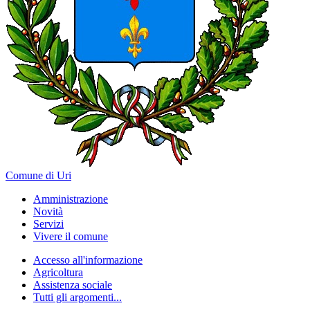
Comune di Uri
Amministrazione
Novità
Servizi
Vivere il comune
Accesso all'informazione
Agricoltura
Assistenza sociale
Tutti gli argomenti...