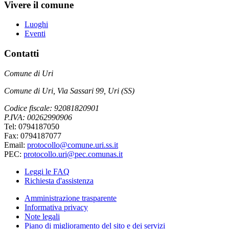
Vivere il comune
Luoghi
Eventi
Contatti
Comune di Uri
Comune di Uri, Via Sassari 99, Uri (SS)
Codice fiscale: 92081820901
P.IVA: 00262990906
Tel: 0794187050
Fax: 0794187077
Email:
protocollo@comune.uri.ss.it
PEC:
protocollo.uri@pec.comunas.it
Leggi le FAQ
Richiesta d'assistenza
Amministrazione trasparente
Informativa privacy
Note legali
Piano di miglioramento del sito e dei servizi