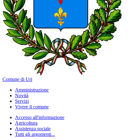
Comune di Uri
Amministrazione
Novità
Servizi
Vivere il comune
Accesso all'informazione
Agricoltura
Assistenza sociale
Tutti gli argomenti...