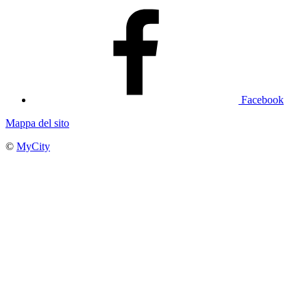
Facebook
Mappa del sito
©
MyCity