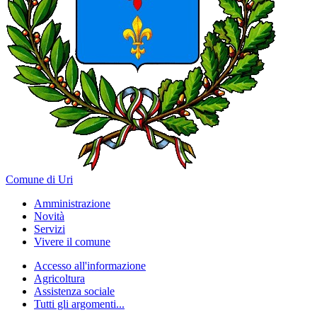
Comune di Uri
Amministrazione
Novità
Servizi
Vivere il comune
Accesso all'informazione
Agricoltura
Assistenza sociale
Tutti gli argomenti...