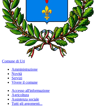
Comune di Uri
Amministrazione
Novità
Servizi
Vivere il comune
Accesso all'informazione
Agricoltura
Assistenza sociale
Tutti gli argomenti...