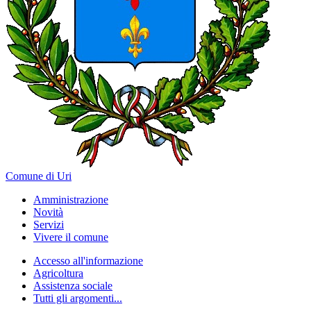
Comune di Uri
Amministrazione
Novità
Servizi
Vivere il comune
Accesso all'informazione
Agricoltura
Assistenza sociale
Tutti gli argomenti...