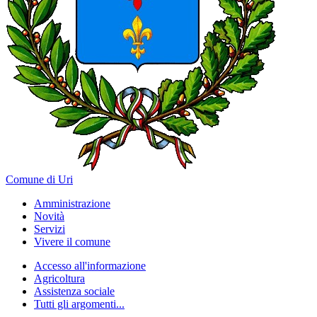
Comune di Uri
Amministrazione
Novità
Servizi
Vivere il comune
Accesso all'informazione
Agricoltura
Assistenza sociale
Tutti gli argomenti...