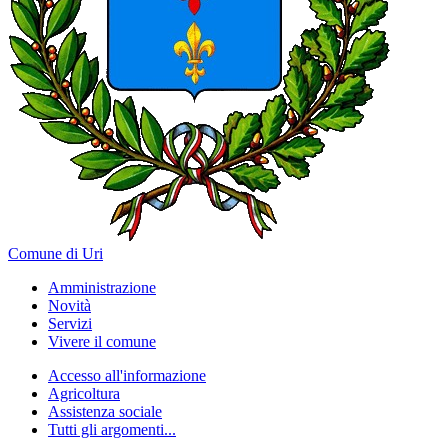
Comune di Uri
Amministrazione
Novità
Servizi
Vivere il comune
Accesso all'informazione
Agricoltura
Assistenza sociale
Tutti gli argomenti...