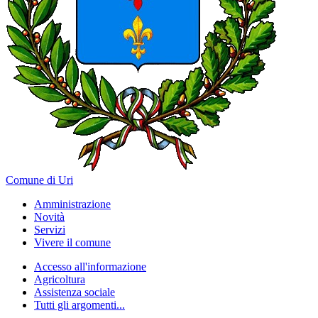
Comune di Uri
Amministrazione
Novità
Servizi
Vivere il comune
Accesso all'informazione
Agricoltura
Assistenza sociale
Tutti gli argomenti...