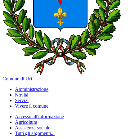
Comune di Uri
Amministrazione
Novità
Servizi
Vivere il comune
Accesso all'informazione
Agricoltura
Assistenza sociale
Tutti gli argomenti...