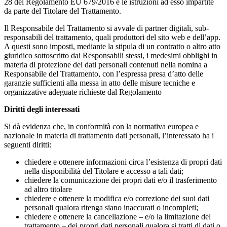
28 del Regolamento EU 679/2016 e le istruzioni ad esso impartite
da parte del Titolare del Trattamento.
Il Responsabile del Trattamento si avvale di partner digitali, sub-
responsabili del trattamento, quali produttori del sito web e dell’app.
A questi sono imposti, mediante la stipula di un contratto o altro atto
giuridico sottoscritto dai Responsabili stessi, i medesimi obblighi in
materia di protezione dei dati personali contenuti nella nomina a
Responsabile del Trattamento, con l’espressa presa d’atto delle
garanzie sufficienti alla messa in atto delle misure tecniche e
organizzative adeguate richieste dal Regolamento
Diritti degli interessati
Si dà evidenza che, in conformità con la normativa europea e
nazionale in materia di trattamento dati personali, l’interessato ha i
seguenti diritti:
chiedere e ottenere informazioni circa l’esistenza di propri dati
nella disponibilità del Titolare e accesso a tali dati;
chiedere la comunicazione dei propri dati e/o il trasferimento
ad altro titolare
chiedere e ottenere la modifica e/o correzione dei suoi dati
personali qualora ritenga siano inaccurati o incompleti;
chiedere e ottenere la cancellazione – e/o la limitazione del
trattamento – dei propri dati personali qualora si tratti di dati o