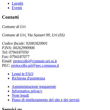
Luoghi
Eventi
Contatti
Comune di Uri
Comune di Uri, Via Sassari 99, Uri (SS)
Codice fiscale: 92081820901
P.IVA: 00262990906
Tel: 0794187050
Fax: 0794187077
Email:
protocollo@comune.uri.ss.it
PEC:
protocollo.uri@pec.comunas.it
Leggi le FAQ
Richiesta d'assistenza
Amministrazione trasparente
Informativa privacy
Note legali
Piano di miglioramento del sito e dei servizi
Seguici su