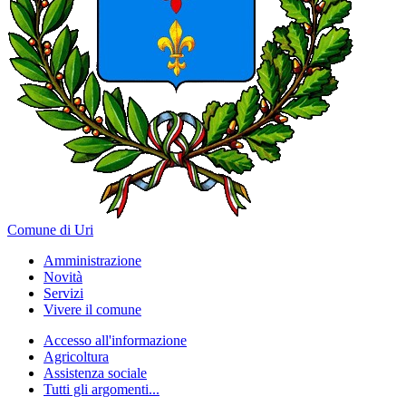
Comune di Uri
Amministrazione
Novità
Servizi
Vivere il comune
Accesso all'informazione
Agricoltura
Assistenza sociale
Tutti gli argomenti...