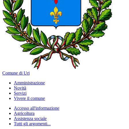
Comune di Uri
Amministrazione
Novità
Servizi
Vivere il comune
Accesso all'informazione
Agricoltura
Assistenza sociale
Tutti gli argomenti...