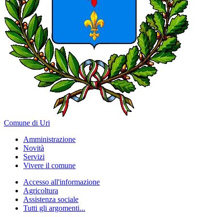
Comune di Uri
Amministrazione
Novità
Servizi
Vivere il comune
Accesso all'informazione
Agricoltura
Assistenza sociale
Tutti gli argomenti...