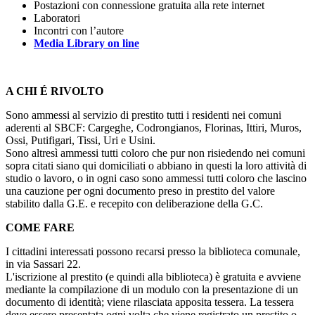
Postazioni con connessione gratuita alla rete internet
Laboratori
Incontri con l’autore
Media Library on line
A CHI É RIVOLTO
Sono ammessi al servizio di prestito tutti i residenti nei comuni
aderenti al SBCF: Cargeghe, Codrongianos, Florinas, Ittiri, Muros,
Ossi, Putifigari, Tissi, Uri e Usini.
Sono altresì ammessi tutti coloro che pur non risiedendo nei comuni
sopra citati siano qui domiciliati o abbiano in questi la loro attività di
studio o lavoro, o in ogni caso sono ammessi tutti coloro che lascino
una cauzione per ogni documento preso in prestito del valore
stabilito dalla G.E. e recepito con deliberazione della G.C.
COME FARE
I cittadini interessati possono recarsi presso la biblioteca comunale,
in via Sassari 22.
L'iscrizione al prestito (e quindi alla biblioteca) è gratuita e avviene
mediante la compilazione di un modulo con la presentazione di un
documento di identità; viene rilasciata apposita tessera. La tessera
deve essere presentata ogni volta che viene registrato un prestito o