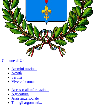
Comune di Uri
Amministrazione
Novità
Servizi
Vivere il comune
Accesso all'informazione
Agricoltura
Assistenza sociale
Tutti gli argomenti...