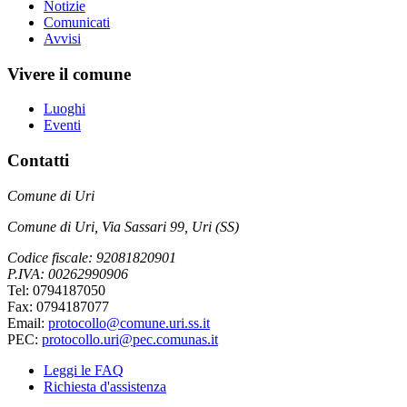
Notizie
Comunicati
Avvisi
Vivere il comune
Luoghi
Eventi
Contatti
Comune di Uri
Comune di Uri, Via Sassari 99, Uri (SS)
Codice fiscale: 92081820901
P.IVA: 00262990906
Tel: 0794187050
Fax: 0794187077
Email:
protocollo@comune.uri.ss.it
PEC:
protocollo.uri@pec.comunas.it
Leggi le FAQ
Richiesta d'assistenza