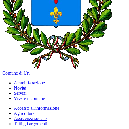
Comune di Uri
Amministrazione
Novità
Servizi
Vivere il comune
Accesso all'informazione
Agricoltura
Assistenza sociale
Tutti gli argomenti...