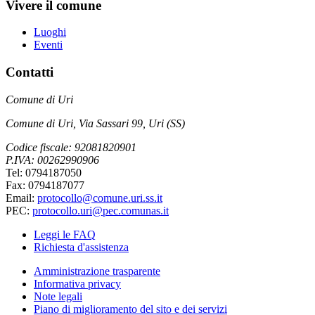
Vivere il comune
Luoghi
Eventi
Contatti
Comune di Uri
Comune di Uri, Via Sassari 99, Uri (SS)
Codice fiscale: 92081820901
P.IVA: 00262990906
Tel: 0794187050
Fax: 0794187077
Email:
protocollo@comune.uri.ss.it
PEC:
protocollo.uri@pec.comunas.it
Leggi le FAQ
Richiesta d'assistenza
Amministrazione trasparente
Informativa privacy
Note legali
Piano di miglioramento del sito e dei servizi