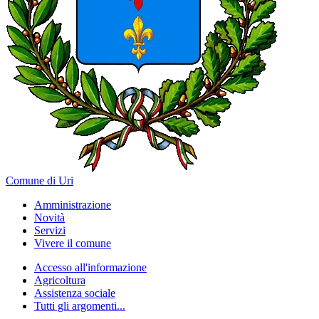
Comune di Uri
Amministrazione
Novità
Servizi
Vivere il comune
Accesso all'informazione
Agricoltura
Assistenza sociale
Tutti gli argomenti...