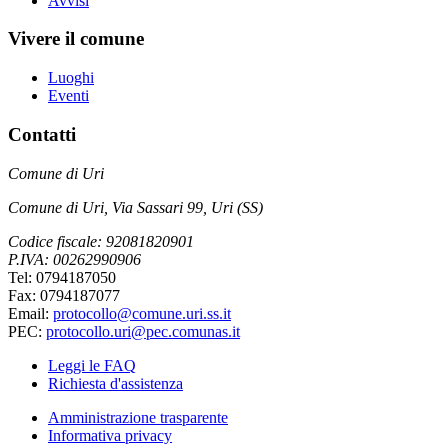
Avvisi
Vivere il comune
Luoghi
Eventi
Contatti
Comune di Uri
Comune di Uri, Via Sassari 99, Uri (SS)
Codice fiscale: 92081820901
P.IVA: 00262990906
Tel: 0794187050
Fax: 0794187077
Email:
protocollo@comune.uri.ss.it
PEC:
protocollo.uri@pec.comunas.it
Leggi le FAQ
Richiesta d'assistenza
Amministrazione trasparente
Informativa privacy