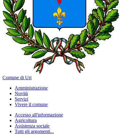
Comune di Uri
Amministrazione
Novità
Servizi
Vivere il comune
Accesso all'informazione
Agricoltura
Assistenza sociale
Tutti gli argomenti...