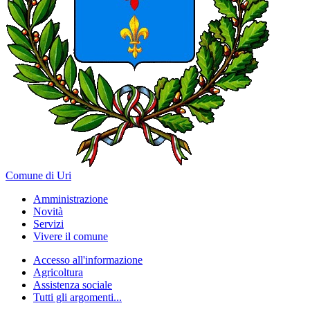
Comune di Uri
Amministrazione
Novità
Servizi
Vivere il comune
Accesso all'informazione
Agricoltura
Assistenza sociale
Tutti gli argomenti...