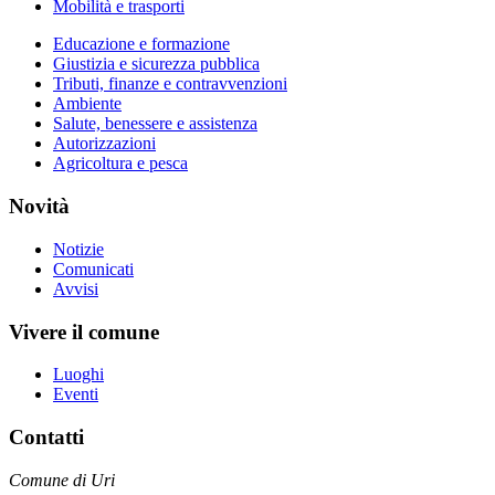
Mobilità e trasporti
Educazione e formazione
Giustizia e sicurezza pubblica
Tributi, finanze e contravvenzioni
Ambiente
Salute, benessere e assistenza
Autorizzazioni
Agricoltura e pesca
Novità
Notizie
Comunicati
Avvisi
Vivere il comune
Luoghi
Eventi
Contatti
Comune di Uri