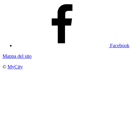
Facebook
Mappa del sito
©
MyCity