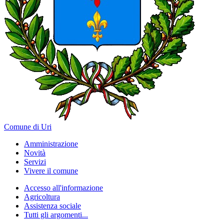
Comune di Uri
Amministrazione
Novità
Servizi
Vivere il comune
Accesso all'informazione
Agricoltura
Assistenza sociale
Tutti gli argomenti...