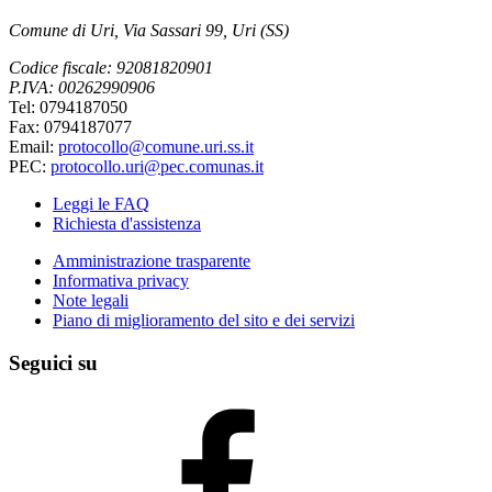
Comune di Uri, Via Sassari 99, Uri (SS)
Codice fiscale: 92081820901
P.IVA: 00262990906
Tel: 0794187050
Fax: 0794187077
Email:
protocollo@comune.uri.ss.it
PEC:
protocollo.uri@pec.comunas.it
Leggi le FAQ
Richiesta d'assistenza
Amministrazione trasparente
Informativa privacy
Note legali
Piano di miglioramento del sito e dei servizi
Seguici su