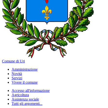
Comune di Uri
Amministrazione
Novità
Servizi
Vivere il comune
Accesso all'informazione
Agricoltura
Assistenza sociale
Tutti gli argomenti...