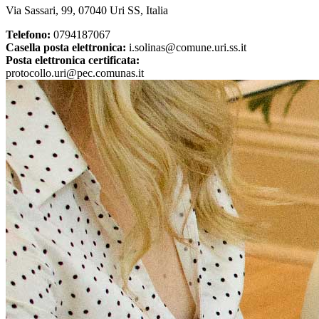
Via Sassari, 99, 07040 Uri SS, Italia
Telefono:
0794187067
Casella posta elettronica:
i.solinas@comune.uri.ss.it
Posta elettronica certificata:
protocollo.uri@pec.comunas.it