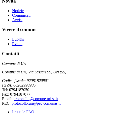
Novità
Notizie
Comunicati
Avvisi
Vivere il comune
Luoghi
Eventi
Contatti
Comune di Uri
Comune di Uri, Via Sassari 99, Uri (SS)
Codice fiscale: 92081820901
P.IVA: 00262990906
Tel: 0794187050
Fax: 0794187077
Email:
protocollo@comune.uri.ss.it
PEC:
protocollo.uri@pec.comunas.it
Leggi le FAQ