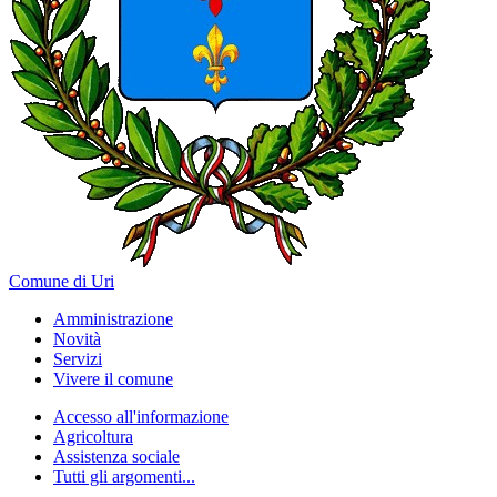
Comune di Uri
Amministrazione
Novità
Servizi
Vivere il comune
Accesso all'informazione
Agricoltura
Assistenza sociale
Tutti gli argomenti...