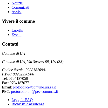
Notizie
Comunicati
Avvisi
Vivere il comune
Luoghi
Eventi
Contatti
Comune di Uri
Comune di Uri, Via Sassari 99, Uri (SS)
Codice fiscale: 92081820901
P.IVA: 00262990906
Tel: 0794187050
Fax: 0794187077
Email:
protocollo@comune.uri.ss.it
PEC:
protocollo.uri@pec.comunas.it
Leggi le FAQ
Richiesta d'assistenza