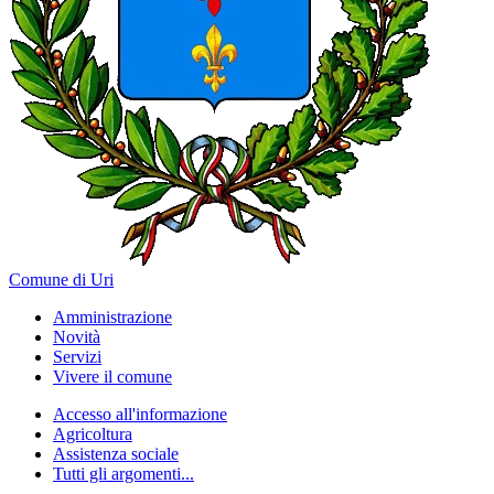
Comune di Uri
Amministrazione
Novità
Servizi
Vivere il comune
Accesso all'informazione
Agricoltura
Assistenza sociale
Tutti gli argomenti...