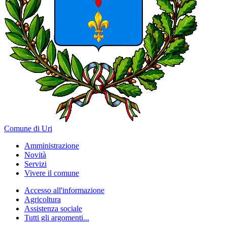
Comune di Uri
Amministrazione
Novità
Servizi
Vivere il comune
Accesso all'informazione
Agricoltura
Assistenza sociale
Tutti gli argomenti...