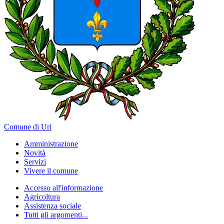
Comune di Uri
Amministrazione
Novità
Servizi
Vivere il comune
Accesso all'informazione
Agricoltura
Assistenza sociale
Tutti gli argomenti...