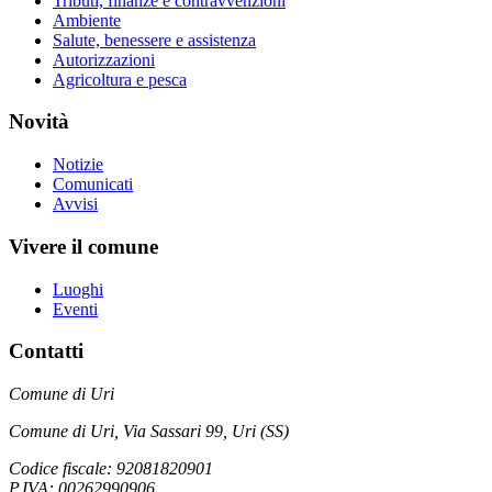
Tributi, finanze e contravvenzioni
Ambiente
Salute, benessere e assistenza
Autorizzazioni
Agricoltura e pesca
Novità
Notizie
Comunicati
Avvisi
Vivere il comune
Luoghi
Eventi
Contatti
Comune di Uri
Comune di Uri, Via Sassari 99, Uri (SS)
Codice fiscale: 92081820901
P.IVA: 00262990906