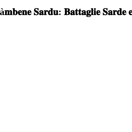
à𝐦𝐛𝐞𝐧𝐞 𝐒𝐚𝐫𝐝𝐮: 𝐁𝐚𝐭𝐭𝐚𝐠𝐥𝐢𝐞 𝐒𝐚𝐫𝐝𝐞 𝐞