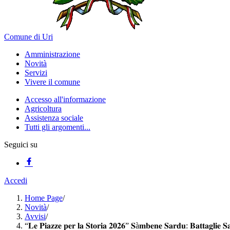
Comune di Uri
Amministrazione
Novità
Servizi
Vivere il comune
Accesso all'informazione
Agricoltura
Assistenza sociale
Tutti gli argomenti...
Seguici su
Accedi
Home Page
/
Novità
/
Avvisi
/
“𝐋𝐞 𝐏𝐢𝐚𝐳𝐳𝐞 𝐩𝐞𝐫 𝐥𝐚 𝐒𝐭𝐨𝐫𝐢𝐚 𝟐𝟎𝟐𝟔” 𝐒à𝐦𝐛𝐞𝐧𝐞 𝐒𝐚𝐫𝐝𝐮: 𝐁𝐚𝐭𝐭𝐚𝐠𝐥𝐢𝐞 𝐒𝐚